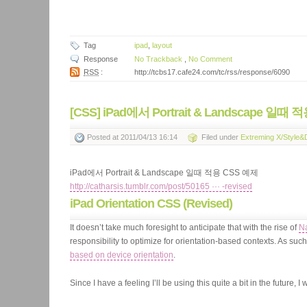
Tag
ipad
,
layout
Response
No Trackback
,
No Comment
RSS
:
http://tcbs17.cafe24.com/tc/rss/response/6090
[CSS] iPad에서 Portrait & Landscape 일때
Posted
at 2011/04/13 16:14
Filed
under
Extreming X/Style&
iPad에서 Portrait & Landscape 일때 적용 CSS 예제
http://catharsis.tumblr.com/post/50165 ··· -revised
iPad Orientation CSS (Revised)
It doesn’t take much foresight to anticipate that with the rise of
Na
responsibility to optimize for orientation-based contexts. As such, 
based on device orientation
.
Since I have a feeling I’ll be using this quite a bit in the future,