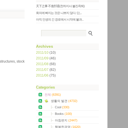
天下之事 不進卽退(천하지사 불진즉퇴)
회의에 빠지는 것은 나쁘지 않다. 단,...
아직 인생의 긴 경로에서 시작에 불과...
Archives
2011/10
(10)
2011/09
(46)
tructures, stock
2011/08
(68)
2011/07
(82)
2011/06
(75)
Categories
전체
(6391)
생활의 발견
(4732)
Cool
(330)
Books
(100)
아침편지
(2447)
행복한경영
(1620)