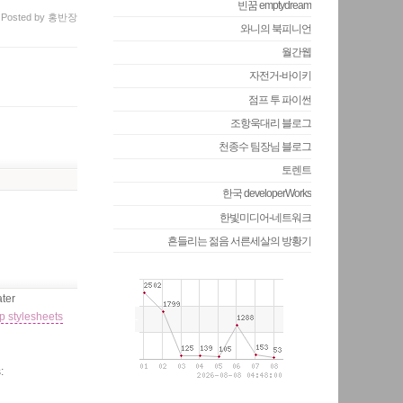
빈꿈 emptydream
Posted
by
홍반장
와니의 북피니언
월간웹
자전거-바이키
점프 투 파이썬
조항욱대리 블로그
천종수 팀장님 블로그
토렌트
한국 developerWorks
한빛미디어-네트워크
흔들리는 젊음 서른세살의 방황기
ater
p stylesheets
: