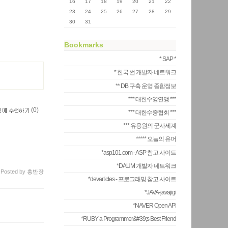
16
17
18
19
20
21
22
23
24
25
26
27
28
29
30
31
Bookmarks
* SAP *
* 한국 썬 개발자 네트워크
** DB 구축 운영 종합정보
*** 대한수영연맹 ***
(
0
)
*** 대한수중협회 ***
*** 유용원의 군사세계
***** 오늘의 유머
*asp101.com - ASP 참고 사이트
*DAUM 개발자 네트워크
Posted
by
홍반장
*devarticles - 프로그래밍 참고 사이트
*JAVA-javajigi
*NAVER Open API
*RUBY a Programmer&#39;s Best Friend