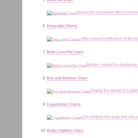
Shows the cumulative effect of positi
Drag-able Charts
Offers visual modification of the p
Multi-Level Pie Chart
Modern method for displaying h
Box and Whisker Chart
Display the spread of a batc
Logarithmic Charts
For plotting very large and very 
Radar (Spider) Chart