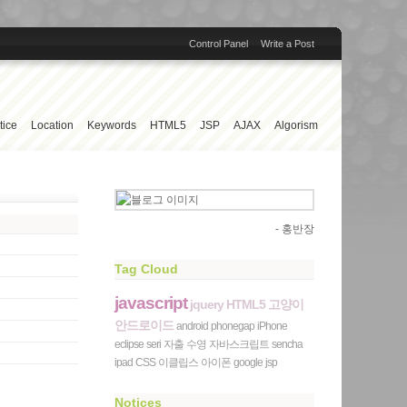
Control Panel
Write a Post
tice
Location
Keywords
HTML5
JSP
AJAX
Algorism
- 홍반장
Tag Cloud
javascript
jquery
HTML5
고양이
안드로이드
android
phonegap
iPhone
eclipse
seri
자출
수영
자바스크립트
sencha
ipad
CSS
이클립스
아이폰
google
jsp
Notices