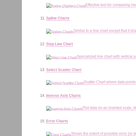
Effective tool for comparing mul
Spline Charts
Similar to a line chart except that it d
Step Line Chart
Specialized line chart with vertical 
Select Scatter Chart
Scatter Chart where data points
Inverse Axis Charts
Plot data on an inverted scale, l
Error Charts
Shows the extent of possible error (or d