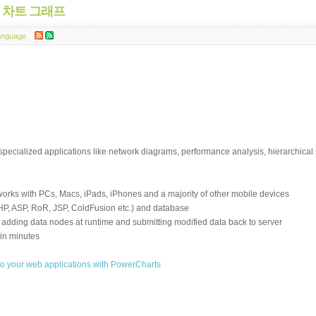
chart 차트 그래프
anguage
pecialized applications like network diagrams, performance analysis, hierarchical s
orks with PCs, Macs, iPads, iPhones and a majority of other mobile devices
HP, ASP, RoR, JSP, ColdFusion etc.) and database
ta, adding data nodes at runtime and submitting modified data back to server
in minutes
y to your web applications with PowerCharts