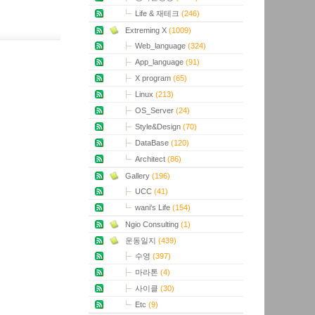
Life & 재테크
(246)
Extreming X
(1009)
Web_language
(324)
App_language
(91)
X program
(65)
Linux
(213)
OS_Server
(24)
Style&Design
(70)
DataBase
(120)
Architect
(86)
Gallery
(196)
UCC
(41)
wani's Life
(154)
Ngio Consulting
(1)
운동일지
(439)
수영
(397)
마라톤
(4)
사이클
(30)
Etc
(9)