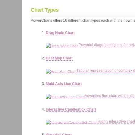
Chart
Types
PowerCharts offers 16 different chart types each with their own 
Drag Node Chart
Powerful diagramming tool for ne
Heat Map Chart
Tabular representation of complex d
Multi-Axis Line Chart
Advanced line chart with multi
Interactive Candlestick Chart
Highly interactive char
Waterfall Chart