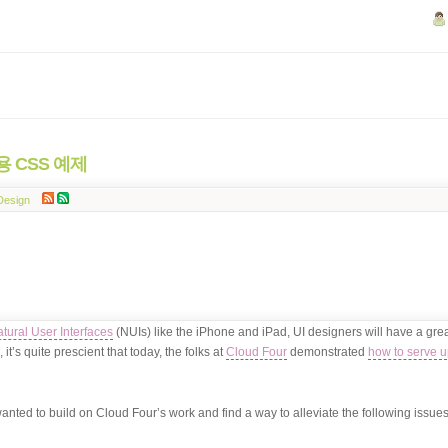
 적용 CSS 예제
Design
tural User Interfaces
(NUIs) like the iPhone and iPad, UI designers will have a gre
it’s quite prescient that today, the folks at
Cloud Four
demonstrated
how to serve u
 I wanted to build on Cloud Four’s work and find a way to alleviate the following issues