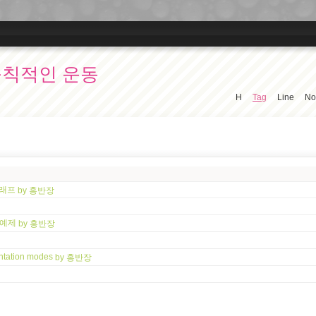
규칙적인 운동
H
Tag
Line
No
트 그래프
by 홍반장
S 예제
by 홍반장
ientation modes
by 홍반장