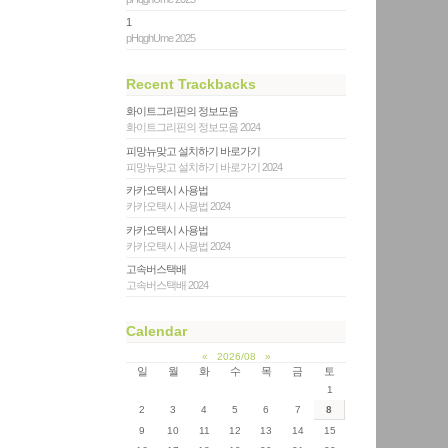
1
pHqghUme 2025
Recent Trackbacks
화이트그리핀의 정보모음
화이트그리핀의 정보모음 2024
피망뉴맞고 설치하기 바로가기
피망뉴맞고 설치하기 바로가기 2024
카카오택시 사용법
카카오택시 사용법 2024
카카오택시 사용법
카카오택시 사용법 2024
고속버스택배
고속버스택배 2024
Calendar
«
2026/08
»
일
월
화
수
목
금
토
1
2
3
4
5
6
7
8
9
10
11
12
13
14
15