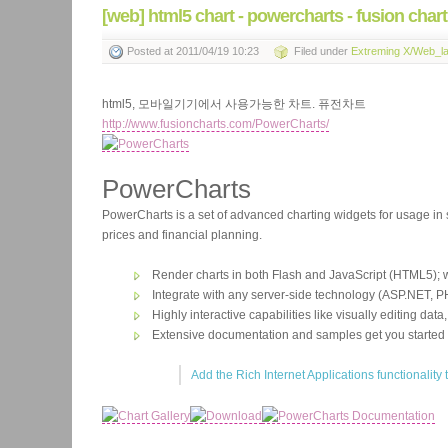
[web] html5 chart - powercharts - fusion 
Posted
at 2011/04/19 10:23
Filed
under
Extreming X/Web_l
html5, 모바일기기에서 사용가능한 차트. 퓨전차트
http://www.fusioncharts.com/PowerCharts/
PowerCharts
PowerCharts is a set of advanced charting widgets for usage in s
prices and financial planning.
Render charts in both Flash and JavaScript (HTML5); w
Integrate with any server-side technology (ASP.NET, P
Highly interactive capabilities like visually editing da
Extensive documentation and samples get you started 
Add the Rich Internet Applications functionalit