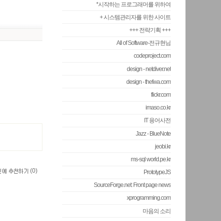
*시작하는 프로그래머를 위하여
+ 시스템관리자를 위한 사이트
+++ 전략기획 +++
All of Software-전규현님
codeproject.com
design - netdiver.net
design - thefwa.com
flickr.com
imaso.co.kr
IT 용어사전
Jazz - BlueNote
jeobi.kr
ms-sql world.pe.kr
(
0
)
PrototypeJS
SourceForge.net: Front page news
xprogramming.com
마음의 소리