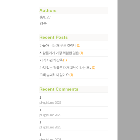
Authors
홍반장
양숨
Recent Posts
하늘아 너는 왜 푸른 것이냐
(1)
사람들에게 가장 위험한 일은
(1)
기억 저편의 감촉
(1)
가치 있는 것들은 대개 고난이라는 포...
(1)
오래 슬퍼하지 말아요
(1)
Recent Comments
1
pHqghUme 2025
1
pHqghUme 2025
1
pHqghUme 2025
1
pHqghUme 2025