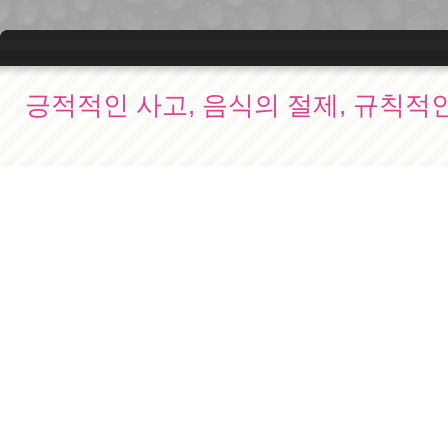
긍적적인 사고, 음식의 절제, 규칙적