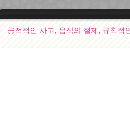
긍적적인 사고, 음식의 절제, 규칙적