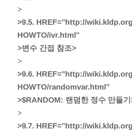
>
>9.5.
HREF="http://wiki.kldp.o
HOWTO/ivr.html"
>변수 간접 참조
>
>
>9.6.
HREF="http://wiki.kldp.o
HOWTO/randomvar.html"
>$RANDOM: 랜덤한 정수 만들기
>
>9.7.
HREF="http://wiki.kldp.o