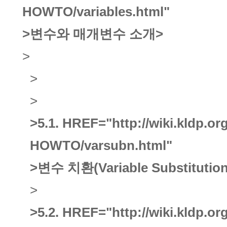
HOWTO/variables.html"
>변수와 매개변수 소개
>
>
>
>
>5.1.
HREF="http://wiki.kldp.o
HOWTO/varsubn.html"
>변수 치환(Variable Substitution
>
>5.2.
HREF="http://wiki.kldp.o