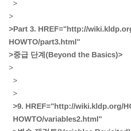
>
>
>Part 3.
HREF="http://wiki.kldp.
HOWTO/part3.html"
>중급 단계(Beyond the Basics)
>
>
>
>
>9.
HREF="http://wiki.kldp.org/
HOWTO/variables2.html"