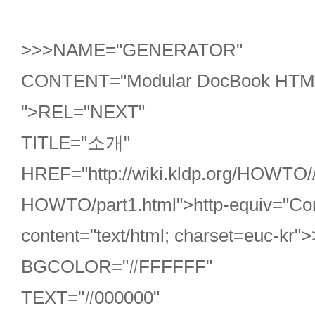
>>
>
NAME="GENERATOR"
CONTENT="Modular DocBook HTML S
">
REL="NEXT"
TITLE="소개"
HREF="http://wiki.kldp.org/HOWTO/
HOWTO/part1.html">
http-equiv="Co
content="text/html; charset=euc-k
BGCOLOR="#FFFFFF"
TEXT="#000000"