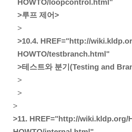
HOWTO/loopcontrol.html"
>루프 제어
>
>
>10.4.
HREF="http://wiki.kldp.
HOWTO/testbranch.html"
>테스트와 분기(Testing and Bran
>
>
>
>11.
HREF="http://wiki.kldp.org
HOWTO/internal.html"