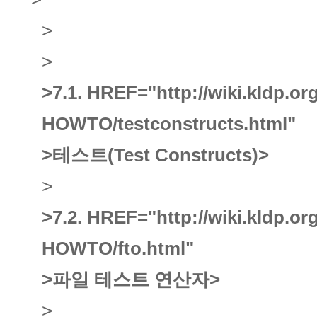
>
>
>7.1.
HREF="http://wiki.kldp.o
HOWTO/testconstructs.html"
>테스트(Test Constructs)
>
>
>7.2.
HREF="http://wiki.kldp.o
HOWTO/fto.html"
>파일 테스트 연산자
>
>