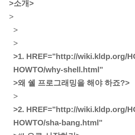
>소개
>
>
>
>
>1.
HREF="http://wiki.kldp.org/
HOWTO/why-shell.html"
>왜 쉘 프로그래밍을 해야 하죠?
>
>
>2.
HREF="http://wiki.kldp.org/
HOWTO/sha-bang.html"