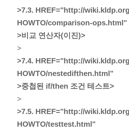
>7.3.
HREF="http://wiki.kldp.o
HOWTO/comparison-ops.html"
>비교 연산자(이진)
>
>
>7.4.
HREF="http://wiki.kldp.o
HOWTO/nestedifthen.html"
>중첩된 if/then 조건 테스트
>
>
>7.5.
HREF="http://wiki.kldp.o
HOWTO/testtest.html"