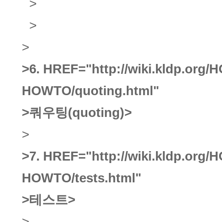
>
>
>
>6.
HREF="http://wiki.kldp.org/
HOWTO/quoting.html"
>쿼우팅(quoting)
>
>
>7.
HREF="http://wiki.kldp.org/
HOWTO/tests.html"
>테스트
>
>