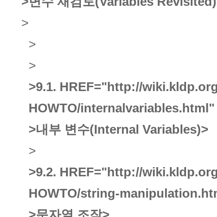
>변수 재검토(Variables Revisited)
>
>
>
>9.1.
HREF="http://wiki.kldp.o
HOWTO/internalvariables.html"
>내부 변수(Internal Variables)
>
>
>9.2.
HREF="http://wiki.kldp.o
HOWTO/string-manipulation.ht
>문자열 조작
>