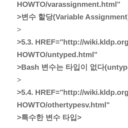
HOWTO/varassignment.html"
>변수 할당(Variable Assignment
>
>5.3.
HREF="http://wiki.kldp.o
HOWTO/untyped.html"
>Bash 변수는 타입이 없다(untyp
>
>5.4.
HREF="http://wiki.kldp.o
HOWTO/othertypesv.html"
>특수한 변수 타입
>