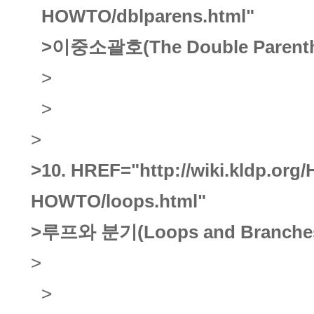
HOWTO/dblparens.html"
>이중소괄호(The Double Parenthe
>
>
>
>10.
HREF="http://wiki.kldp.org
HOWTO/loops.html"
>루프와 분기(Loops and Branche
>
>