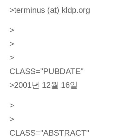
>terminus (at) kldp.org
>
>
>
CLASS="PUBDATE"
>2001년 12월 16일
>
>
CLASS="ABSTRACT"