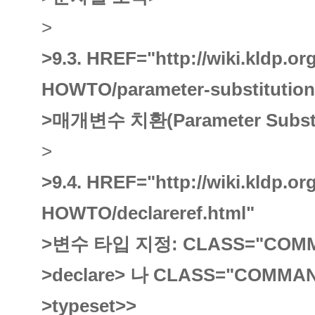
>
>9.3.
HREF="http://wiki.kldp.o
HOWTO/parameter-substitution
>매개변수 치환(Parameter Substi
>
>9.4.
HREF="http://wiki.kldp.o
HOWTO/declareref.html"
>변수 타입 지정:
CLASS="COM
>declare
> 나
CLASS="COMMA
>typeset
>
>