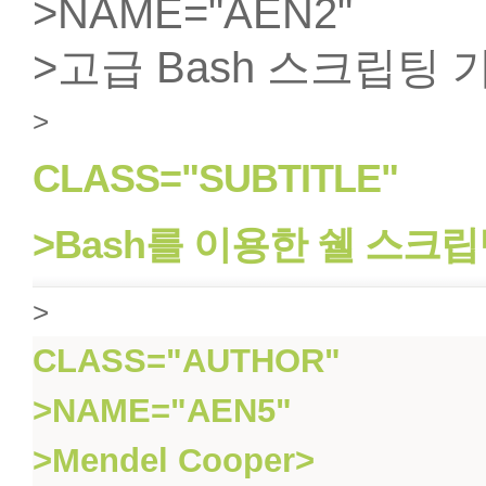
>
NAME="AEN2"
>고급 Bash 스크립팅 
>
CLASS="SUBTITLE"
>Bash를 이용한 쉘 스크
>
CLASS="AUTHOR"
>
NAME="AEN5"
>Mendel Cooper
>