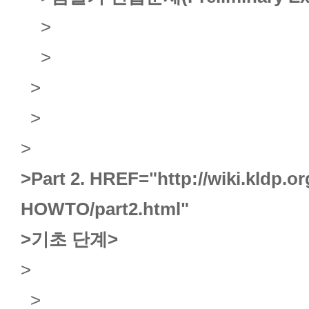
>
>
>
>
>
>Part 2.
HREF="http://wiki.kldp.
HOWTO/part2.html"
>기초 단계
>
>
>