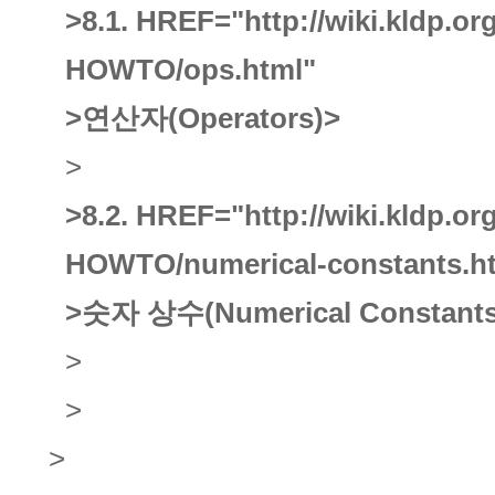
>8.1.
HREF="http://wiki.kldp.o
HOWTO/ops.html"
>연산자(Operators)
>
>
>8.2.
HREF="http://wiki.kldp.o
HOWTO/numerical-constants.h
>숫자 상수(Numerical Constants
>
>
>