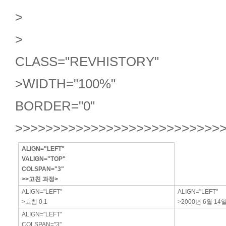
>
>
CLASS="REVHISTORY"
>WIDTH="100%"
BORDER="0"
>>>>>>>>>>>>>>>>>>>>>>>>>>>
ALIGN="LEFT"
VALIGN="TOP"
COLSPAN="3"
>
>고친 과정
>
ALIGN="LEFT"
ALIGN="LEFT"
>고침 0.1
>2000년 6월 14
ALIGN="LEFT"
COLSPAN="3"