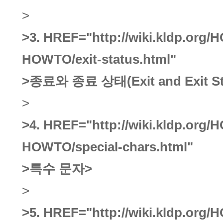
>
>3.
HREF="http://wiki.kldp.org/
HOWTO/exit-status.html"
>종료와 종료 상태(Exit and Exit St
>
>4.
HREF="http://wiki.kldp.org/
HOWTO/special-chars.html"
>특수 문자
>
>
>5.
HREF="http://wiki.kldp.org/