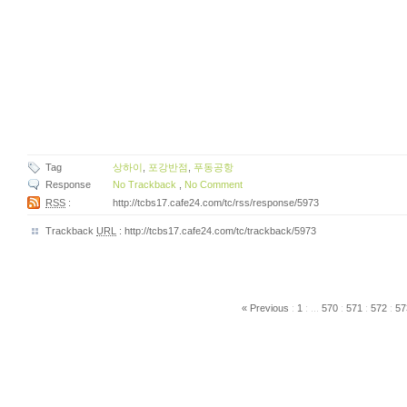
Tag
상하이
,
포강반점
,
푸동공항
Response
No Trackback
,
No Comment
RSS
:
http://tcbs17.cafe24.com/tc/rss/response/5973
Trackback
URL
:
http://tcbs17.cafe24.com/tc/trackback/5973
« Previous
:
1
:
...
570
:
571
:
572
:
57