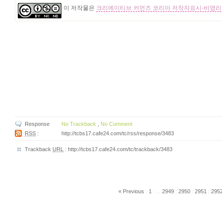
이 저작물은
크리에이티브 커먼즈 코리아 저작자표시-비영리-
Response
No Trackback
,
No Comment
RSS
:
http://tcbs17.cafe24.com/tc/rss/response/3483
Trackback
URL
:
http://tcbs17.cafe24.com/tc/trackback/3483
« Previous
:
1
:
...
2949
:
2950
:
2951
:
295