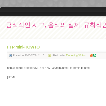
긍적적인 사고, 음식의 절제, 규칙적
FTP mini-HOWTO
Posted
at 2008/07/24 11:15
Filed
under
Extreming X/Linux
http://oklinux.org/kldp/KLDP/HOWTOs/mini/html/Ftp-html/Ftp.html
[HTML]