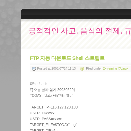
긍적적인 사고, 음식의 절제, 
FTP 자동 다운로드 Shell 스트립트
Posted
at 2008/07/24 11:13
Filed
under
Extreming X/Linux
#!/bin/bash
#[ 오늘 날짜 얻기 20080529]
TODAY=`date +%Y%m%d`
TARGET_IP=116.127.120.133
USER_ID=xxxx
USER_PASS=xxxxx
TARGET_FILE=$TODAY".log"
TARGET_DIR=/log