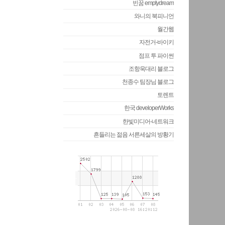
빈꿈 emptydream
와니의 북피니언
월간웹
자전거-바이키
점프 투 파이썬
조항욱대리 블로그
천종수 팀장님 블로그
토렌트
한국 developerWorks
한빛미디어-네트워크
흔들리는 젊음 서른세살의 방황기