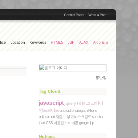
Control Panel
Write a Post
tice
Location
Keywords
HTML5
JSP
AJAX
Algorism
- 홍반장
Tag Cloud
javascript
jquery
HTML5
고양이
안드로이드
android
phonegap
iPhone
eclipse
seri
자출
수영
자바스크립트
sencha
ipad
CSS
이클립스
아이폰
google
jsp
Notices