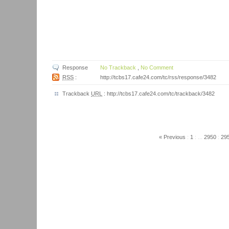
Response
No Trackback
,
No Comment
RSS
:
http://tcbs17.cafe24.com/tc/rss/response/3482
Trackback
URL
:
http://tcbs17.cafe24.com/tc/trackback/3482
« Previous
:
1
:
...
2950
:
29