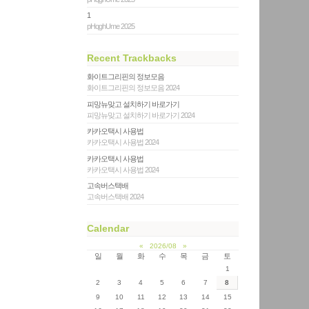
1
pHqghUme 2025
Recent Trackbacks
화이트그리핀의 정보모음
화이트그리핀의 정보모음 2024
피망뉴맞고 설치하기 바로가기
피망뉴맞고 설치하기 바로가기 2024
카카오택시 사용법
카카오택시 사용법 2024
카카오택시 사용법
카카오택시 사용법 2024
고속버스택배
고속버스택배 2024
Calendar
«
2026/08
»
일
월
화
수
목
금
토
1
2
3
4
5
6
7
8
9
10
11
12
13
14
15