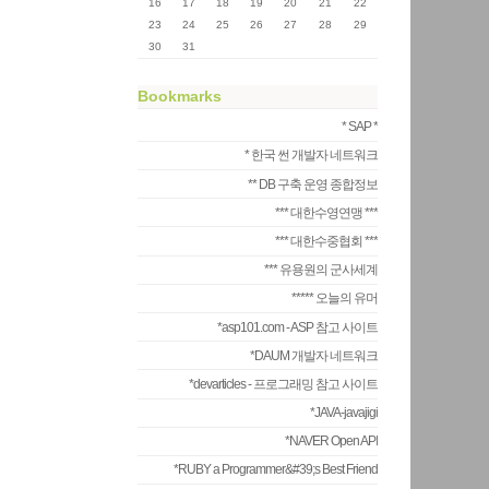
16
17
18
19
20
21
22
23
24
25
26
27
28
29
30
31
Bookmarks
* SAP *
* 한국 썬 개발자 네트워크
** DB 구축 운영 종합정보
*** 대한수영연맹 ***
*** 대한수중협회 ***
*** 유용원의 군사세계
***** 오늘의 유머
*asp101.com - ASP 참고 사이트
*DAUM 개발자 네트워크
*devarticles - 프로그래밍 참고 사이트
*JAVA-javajigi
*NAVER Open API
*RUBY a Programmer&#39;s Best Friend