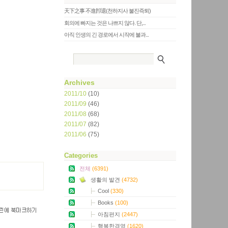
天下之事 不進卽退(천하지사 불진즉퇴)
회의에 빠지는 것은 나쁘지 않다. 단,...
아직 인생의 긴 경로에서 시작에 불과...
Archives
2011/10
(10)
2011/09
(46)
2011/08
(68)
2011/07
(82)
2011/06
(75)
Categories
전체
(6391)
생활의 발견
(4732)
Cool
(330)
Books
(100)
아침편지
(2447)
행복한경영
(1620)