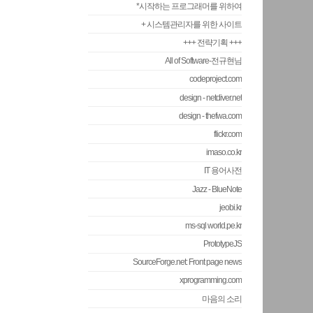
*시작하는 프로그래머를 위하여
+ 시스템관리자를 위한 사이트
+++ 전략기획 +++
All of Software-전규현님
codeproject.com
design - netdiver.net
design - thefwa.com
flickr.com
imaso.co.kr
IT 용어사전
Jazz - BlueNote
jeobi.kr
ms-sql world.pe.kr
PrototypeJS
SourceForge.net: Front page news
xprogramming.com
마음의 소리