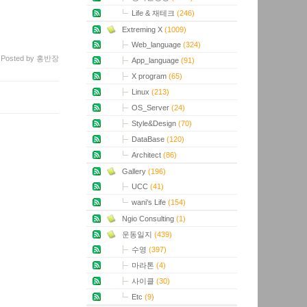
Life & 재테크
(246)
Extreming X
(1009)
Web_language
(324)
Posted
by
홍반장
App_language
(91)
X program
(65)
Linux
(213)
OS_Server
(24)
Style&Design
(70)
DataBase
(120)
Architect
(86)
Gallery
(196)
UCC
(41)
wani's Life
(154)
Ngio Consulting
(1)
운동일지
(439)
수영
(397)
마라톤
(4)
사이클
(30)
Etc
(9)