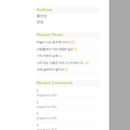
Authors
홍반장
양숨
Recent Posts
하늘아 너는 왜 푸른 것이냐
(1)
사람들에게 가장 위험한 일은
(1)
기억 저편의 감촉
(1)
가치 있는 것들은 대개 고난이라는 포...
(1)
오래 슬퍼하지 말아요
(1)
Recent Comments
1
pHqghUme 2025
1
pHqghUme 2025
1
pHqghUme 2025
1
pHqghUme 2025